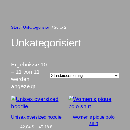
Start
/
Unkategorisiert
/ Seite 2
Unkategorisiert
Ergebnisse 10
– 11 von 11
werden
angezeigt
Unisex oversized hoodie
Women’s pique polo
shirt
Preisspanne:
42,84
€
–
45,18
€