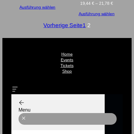
42,84 €
Preisspann
19,44
€
–
21,78
€
Ausführung wählen
bis
19,44 €
45,18 €
Ausführung wählen
bis
21,78 €
Vorherige Seite
1
2
Home
Events
Tickets
Shop
Menu