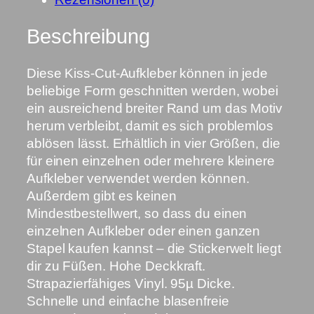
e
-
Beschreibung
f
r
Diese Kiss-Cut-Aufkleber können in jede
e
beliebige Form geschnitten werden, wobei
e
ein ausreichend breiter Rand um das Motiv
s
herum verbleibt, damit es sich problemlos
t
ablösen lässt. Erhältlich in vier Größen, die
i
für einen einzelnen oder mehrere kleinere
c
Aufkleber verwendet werden können.
k
Außerdem gibt es keinen
e
Mindestbestellwert, so dass du einen
r
einzelnen Aufkleber oder einen ganzen
s
Stapel kaufen kannst – die Stickerwelt liegt
M
dir zu Füßen. Hohe Deckkraft.
e
Strapazierfähiges Vinyl. 95µ Dicke.
n
Schnelle und einfache blasenfreie
g