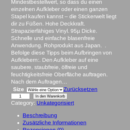
n
Mindestbestellwert, so dass du einen
e
einzelnen Aufkleber oder einen ganzen
:
Stapel kaufen kannst – die Stickerwelt liegt
2
dir zu Füßen. Hohe Deckkraft.
,
Strapazierfähiges Vinyl. 95µ Dicke.
9
Schnelle und einfache blasenfreie
3
Anwendung. Rohprodukt aus Japan. .
Befolge diese Tipps beim Aufbringen von
€
Aufklebern:. Den Aufkleber auf eine
b
saubere, staubfreie, ölfreie und
i
feuchtigkeitsfreie Oberfläche auftragen.
s
Nach dem Auftragen…
6
Size
Zurücksetzen
,
B
In den Warenkorb
Category:
Unkategorisiert
1
u
8
b
Beschreibung
b
Zusätzliche Informationen
€
l
Rezensionen (0)