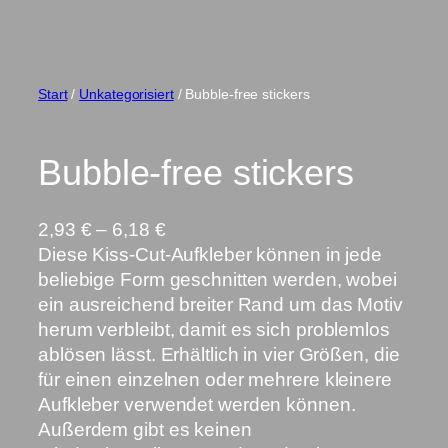
Start
/
Unkategorisiert
/ Bubble-free stickers
Bubble-free stickers
P
2,93
€
–
6,18
€
r
Diese Kiss-Cut-Aufkleber können in jede
e
beliebige Form geschnitten werden, wobei
i
ein ausreichend breiter Rand um das Motiv
s
herum verbleibt, damit es sich problemlos
s
ablösen lässt. Erhältlich in vier Größen, die
p
für einen einzelnen oder mehrere kleinere
a
Aufkleber verwendet werden können.
n
Außerdem gibt es keinen