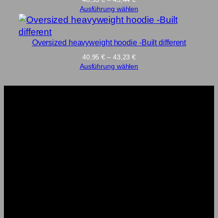
40,95 €
Ausführung wählen
bis
45,44 €
Oversized heavyweight hoodie -Built different
Preisspanne:
40,95
€
–
43,23
€
40,95 €
Ausführung wählen
bis
43,23 €