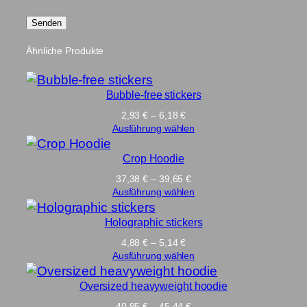
Ähnliche Produkte
Bubble-free stickers
Preisspanne:
2,93
€
–
6,18
€
2,93 €
Ausführung wählen
bis
6,18 €
Crop Hoodie
Preisspanne:
37,38
€
–
39,65
€
37,38 €
Ausführung wählen
bis
39,65 €
Holographic stickers
Preisspanne:
4,88
€
–
5,14
€
4,88 €
Ausführung wählen
bis
5,14 €
Oversized heavyweight hoodie
Preisspanne:
40,95
€
–
45,44
€